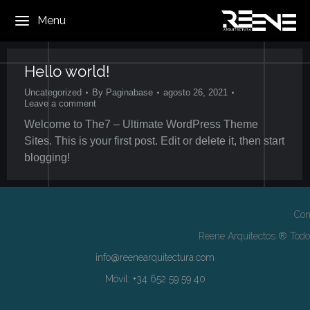
Menu
Hello world!
Uncategorized
By
Paginabase
agosto 26, 2021
Leave a comment
Welcome to The7 – Ultimate WordPress Theme
Sites. This is your first post. Edit or delete it, then start
blogging!
Con
Reene Arquitectos ® Todo
info@reenearquitectura.com
Móvil: +34 652 59 59 40